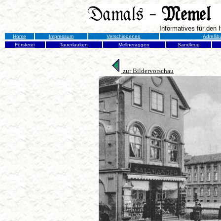
Informatives für den
Home
Impressum
Verschiedenes
Adreßb
Försterei
Tauerlauken
Mellneraggen
Sandkrug
zur Bildervorschau