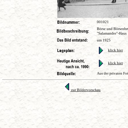
001021
Börse und Börsenbrü
"Salamander"-Hau
um 1925
klick hier
klick hier
Aus der privaten Fo
zur Bildervorschau