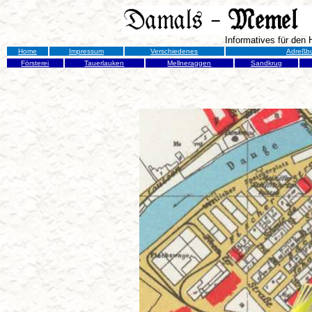
Informatives für den
Home
Impressum
Verschiedenes
Adreßb
Försterei
Tauerlauken
Mellneraggen
Sandkrug