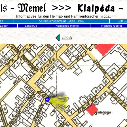
Informatives für den Heimat- und Familienforscher
- © 2021
nes
Adreßbuchsammlung 1858 - 1942
Site-S
raggen
Sandkrug
Nördliches Memel
Industrie-Gebiet
zurück