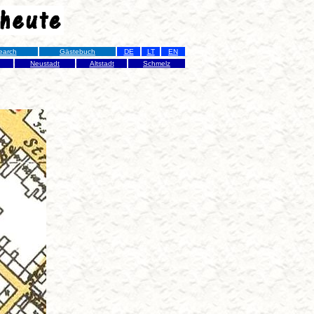
earch
Gästebuch
DE
LT
EN
Neustadt
Altstadt
Schmelz