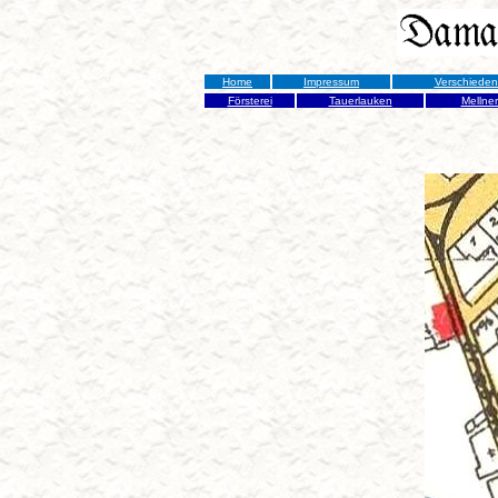
Home
Impressum
Verschiede
Försterei
Tauerlauken
Mellne