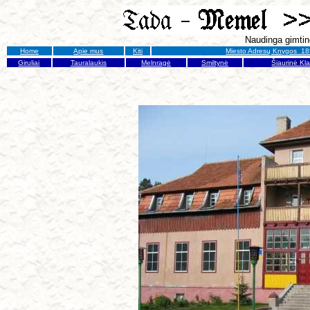
Naudinga gimti
Home
Apie mus
Kiti
Miesto Adresų Knygos 18
Giruliai
Tauralaukis
Melnragė
Smiltynė
Šiaurinė Kl