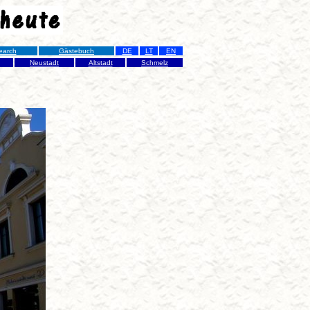
earch
Gästebuch
DE
LT
EN
Neustadt
Altstadt
Schmelz