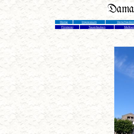
Home
Impressum
Verschiede
Försterei
Tauerlauken
Mellne