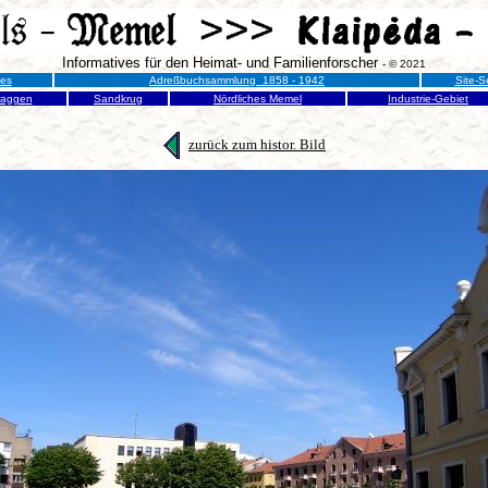
Informatives für den Heimat- und Familienforscher
- © 2021
nes
Adreßbuchsammlung 1858 - 1942
Site-S
raggen
Sandkrug
Nördliches Memel
Industrie-Gebiet
zurück zum histor. Bild