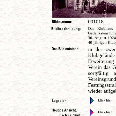
001018
Das Klubhaus 
Gedenkstein für 
30. August 1924
40-jährigen Klub
in der zwei
Klubgeländ
Erweiterung
Verein das G
sorgfältig
Vereinsgrun
Festungsstra
wieder aufge
klick hier
klick hier