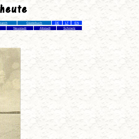
earch
Gästebuch
DE
LT
EN
Neustadt
Altstadt
Schmelz