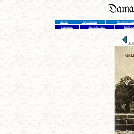
Home
Impressum
Verschiede
Försterei
Tauerlauken
Mellne
zur