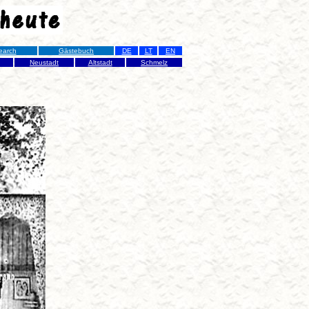
earch
Gästebuch
DE
LT
EN
Neustadt
Altstadt
Schmelz