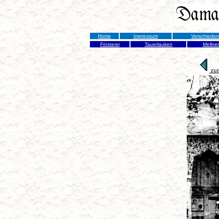
Home
Impressum
Verschiede
Försterei
Tauerlauken
Mellne
zur