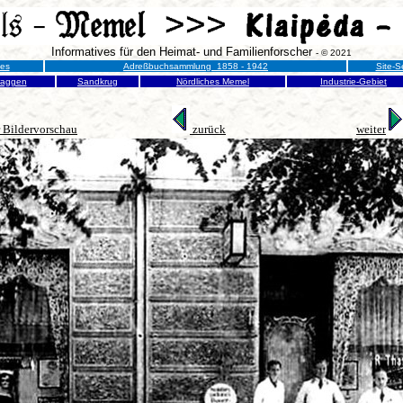
Informatives für den Heimat- und Familienforscher
- © 2021
nes
Adreßbuchsammlung 1858 - 1942
Site-S
raggen
Sandkrug
Nördliches Memel
Industrie-Gebiet
 Bildervorschau
zurück
weiter